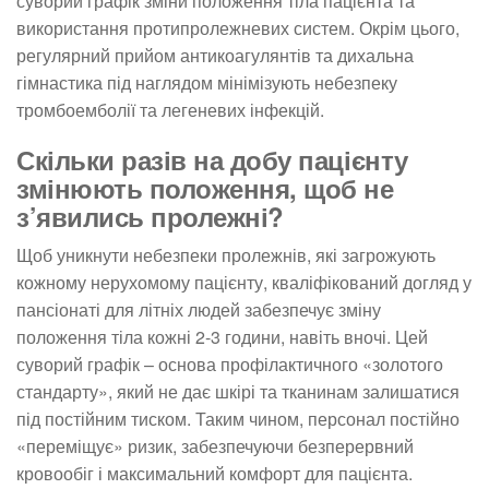
суворий графік зміни положення тіла пацієнта та
використання протипролежневих систем. Окрім цього,
регулярний прийом антикоагулянтів та дихальна
гімнастика під наглядом мінімізують небезпеку
тромбоемболії та легеневих інфекцій.
Скільки разів на добу пацієнту
змінюють положення, щоб не
з’явились пролежні?
Щоб уникнути небезпеки пролежнів, які загрожують
кожному нерухомому пацієнту, кваліфікований догляд у
пансіонаті для літніх людей забезпечує зміну
положення тіла кожні 2-3 години, навіть вночі. Цей
суворий графік – основа профілактичного «золотого
стандарту», який не дає шкірі та тканинам залишатися
під постійним тиском. Таким чином, персонал постійно
«переміщує» ризик, забезпечуючи безперервний
кровообіг і максимальний комфорт для пацієнта.