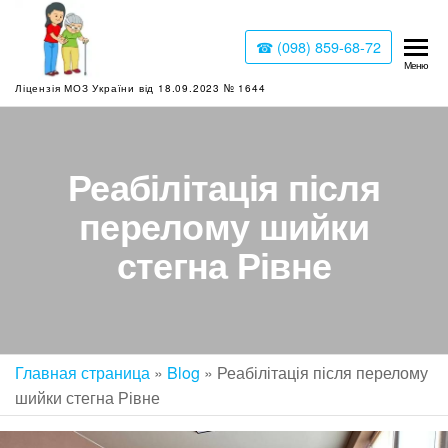
☎ (098) 859-68-72
Будинок
Меню
Ліцензія МОЗ України від 18.09.2023 № 1644
престарілих
Луцьк
Реабілітація після
перелому шийки
стегна Рівне
Главная страница
»
Blog
»
Реабілітація після перелому
шийки стегна Рівне