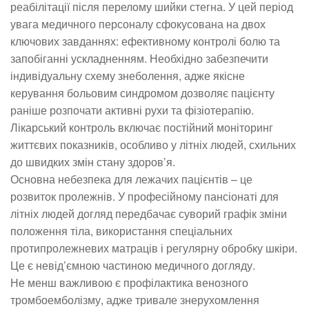
реабілітації після перелому шийки стегна. У цей період
увага медичного персоналу сфокусована на двох
ключових завданнях: ефективному контролі болю та
запобіганні ускладненням. Необхідно забезпечити
індивідуальну схему знеболення, адже якісне
керування больовим синдромом дозволяє пацієнту
раніше розпочати активні рухи та фізіотерапію.
Лікарський контроль включає постійний моніторинг
життєвих показників, особливо у літніх людей, схильних
до швидких змін стану здоров’я.
Основна небезпека для лежачих пацієнтів – це
розвиток пролежнів. У професійному пансіонаті для
літніх людей догляд передбачає суворий графік зміни
положення тіла, використання спеціальних
протипролежневих матраців і регулярну обробку шкіри.
Це є невід’ємною частиною медичного догляду.
Не менш важливою є профілактика венозного
тромбоемболізму, адже тривале знерухомлення