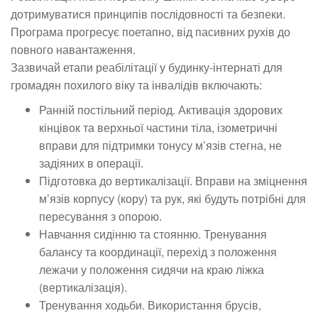
дотримуватися принципів послідовності та безпеки.
Програма прогресує поетапно, від пасивних рухів до
повного навантаження.
Зазвичай етапи реабілітації у будинку-інтернаті для
громадян похилого віку та інвалідів включають:
Ранній постільний період. Активація здорових
кінцівок та верхньої частини тіла, ізометричні
вправи для підтримки тонусу м’язів стегна, не
задіяних в операції.
Підготовка до вертикалізації. Вправи на зміцнення
м’язів корпусу (кору) та рук, які будуть потрібні для
пересування з опорою.
Навчання сидінню та стоянню. Тренування
балансу та координації, перехід з положення
лежачи у положення сидячи на краю ліжка
(вертикалізація).
Тренування ходьби. Використання брусів,