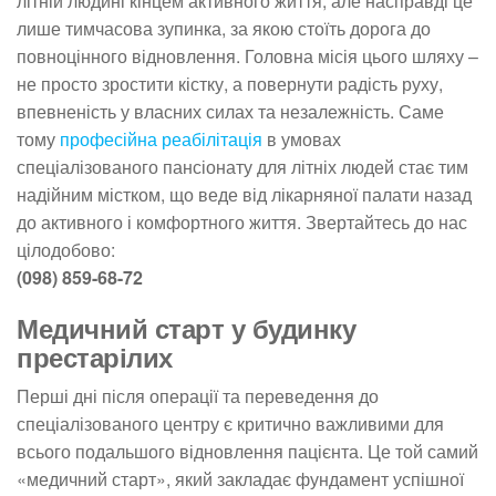
літній людині кінцем активного життя, але насправді це
лише тимчасова зупинка, за якою стоїть дорога до
повноцінного відновлення. Головна місія цього шляху –
не просто зростити кістку, а повернути радість руху,
впевненість у власних силах та незалежність. Саме
тому
професійна реабілітація
в умовах
спеціалізованого пансіонату для літніх людей стає тим
надійним містком, що веде від лікарняної палати назад
до активного і комфортного життя. Звертайтесь до нас
цілодобово:
(098) 859-68-72
Медичний старт у будинку
престарілих
Перші дні після операції та переведення до
спеціалізованого центру є критично важливими для
всього подальшого відновлення пацієнта. Це той самий
«медичний старт», який закладає фундамент успішної