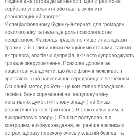
людина вже готова до активності. Цей страх може
серйозно уповільнити або навіть зупинити
реабілітаційний прогрес.
У спеціалізованому будинку-інтернаті для громадян
похилого віку та інвалідів роль психолога стає
невід’ємною. Фахівець працює не лише з наслідками
травми, а й з глибинними емоційними станами, такими
як тривога, апатія чи депресія, які часто супроводжують
тривале знерухомлення. Психолог допомагає
пацієнтові усвідомити, що його фізичні можливості
зростають, і що навколишнє середовище є безпечним.
Основний метод роботи – це когнітивно-поведінкові
техніки. Вони спрямовані на поступову зміну
негативних думок («Я знову впаду») на більш
реалістичні та конструктивні («Я стаю сильнішим, я
використовую опору»). Пацієнт поступово, під
контролем, виконує завдання, які раніше викликали
острах, щоразу переконуючись у власній безпеці та