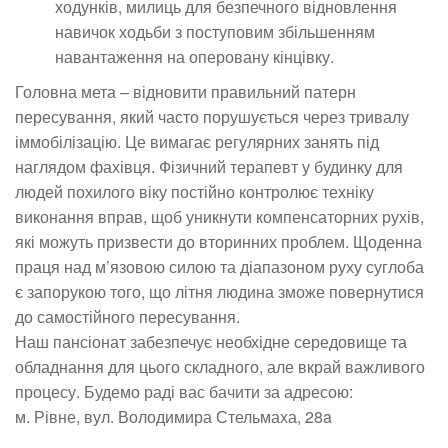
ходунків, милиць для безпечного відновлення
навичок ходьби з поступовим збільшенням
навантаження на оперовану кінцівку.
Головна мета – відновити правильний патерн
пересування, який часто порушується через тривалу
іммобілізацію. Це вимагає регулярних занять під
наглядом фахівця. Фізичний терапевт у будинку для
людей похилого віку постійно контролює техніку
виконання вправ, щоб уникнути компенсаторних рухів,
які можуть призвести до вторинних проблем. Щоденна
праця над м’язовою силою та діапазоном руху суглоба
є запорукою того, що літня людина зможе повернутися
до самостійного пересування.
Наш пансіонат забезпечує необхідне середовище та
обладнання для цього складного, але вкрай важливого
процесу. Будемо раді вас бачити за адресою:
м. Рівне, вул. Володимира Стельмаха, 28a