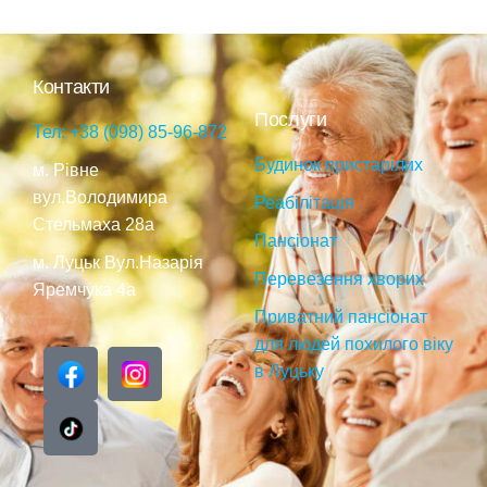
Контакти
Послуги
Тел: +38 (098) 85-96-872
Будинок пристарілих
м. Рівне
вул.Володимира
Реабілітація
Стельмаха 28a
Пансіонат
м. Луцьк Вул.Назарія
Перевезення хворих
Яремчука 4а
Приватний пансіонат
для людей похилого віку
в Луцьку