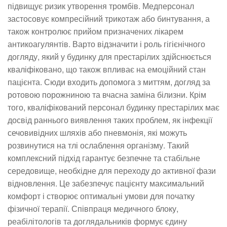
підвищує ризик утворення тромбів. Медперсонал
застосовує компресійний трикотаж або бинтування, а
також контролює прийом призначених лікарем
антикоагулянтів. Варто відзначити і роль гігієнічного
догляду, який у будинку для престарілих здійснюється
кваліфіковано, що також впливає на емоційний стан
пацієнта. Сюди входить допомога з миттям, догляд за
ротовою порожниною та вчасна заміна білизни. Крім
того, кваліфікований персонал будинку престарілих має
досвід раннього виявлення таких проблем, як інфекції
сечовивідних шляхів або пневмонія, які можуть
розвинутися на тлі ослаблення організму. Такий
комплексний підхід гарантує безпечне та стабільне
середовище, необхідне для переходу до активної фази
відновлення. Це забезпечує пацієнту максимальний
комфорт і створює оптимальні умови для початку
фізичної терапії. Співпраця медичного блоку,
реабілітологів та доглядальників формує єдину